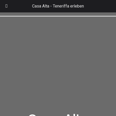
Zum
Casa Alta -
Teneriffa erleben
Inhalt
Ma
springen
Me