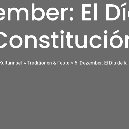
ember: El Dí
Constitució
Kulturinsel
Traditionen & Feste
6. Dezember: El Día de la