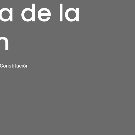
a de la
n
 Constitución