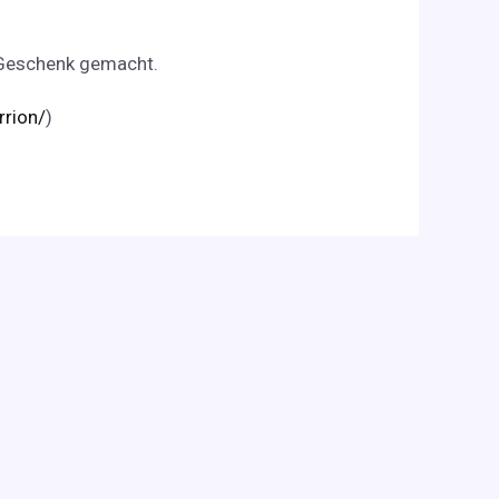
s Geschenk gemacht.
rrion/
)