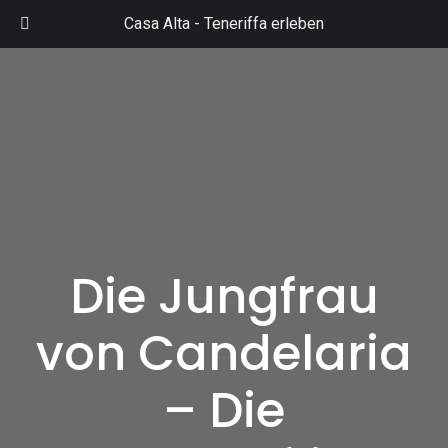
Zum
Casa Alta -
Teneriffa erleben
Inhalt
Mai
springen
Men
Die Jungfrau
von Candelaria
– Die