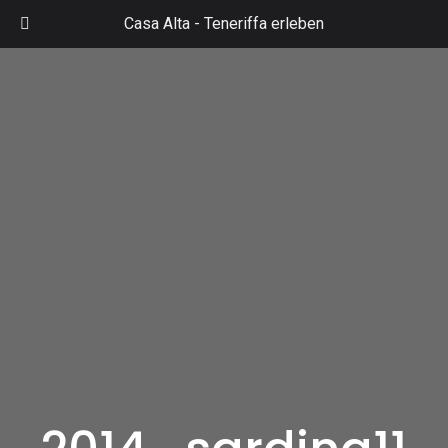
Zum
Casa Alta -
Teneriffa erleben
Inhalt
Mai
springen
Men