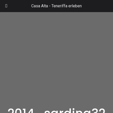
Zum
Casa Alta -
Teneriffa erleben
Inhalt
Mai
springen
Men