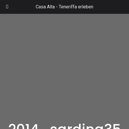
Zum
Casa Alta -
Teneriffa erleben
Inhalt
Mai
springen
Men