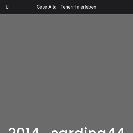
Zum
Casa Alta -
Teneriffa erleben
Inhalt
Mai
springen
Men