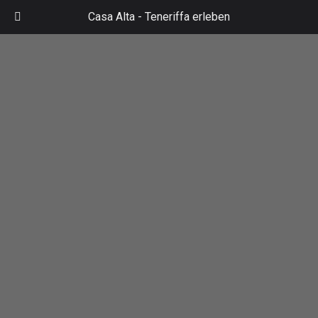
Zum
Casa Alta -
Teneriffa erleben
Inhalt
Mai
springen
Men