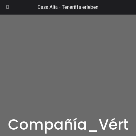
Zum
Casa Alta -
Teneriffa erleben
Inhalt
Mai
springen
Men
Compañía_Vért