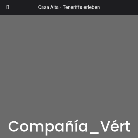
Zum
Casa Alta -
Teneriffa erleben
Inhalt
Mai
springen
Men
Compañía_Vért