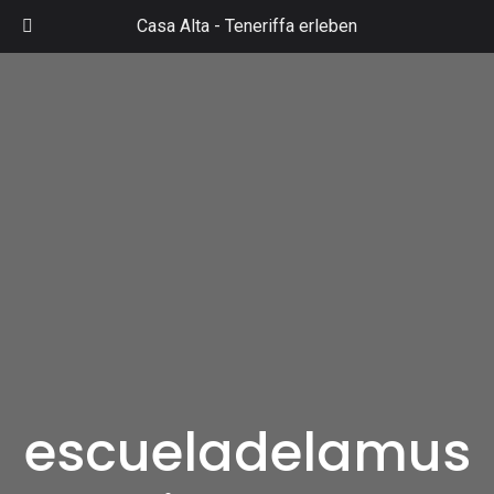
Zum
Casa Alta -
Teneriffa erleben
Inhalt
Mai
springen
Men
escueladelamus