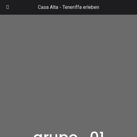
Zum
Casa Alta -
Teneriffa erleben
Inhalt
Mai
springen
Men