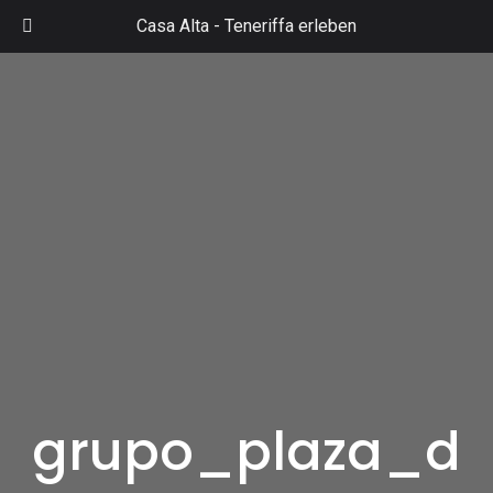
Zum
Casa Alta -
Teneriffa erleben
Inhalt
Mai
springen
Men
grupo_plaza_d