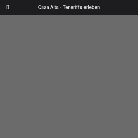
Zum
Casa Alta -
Teneriffa erleben
Inhalt
Mai
springen
Men