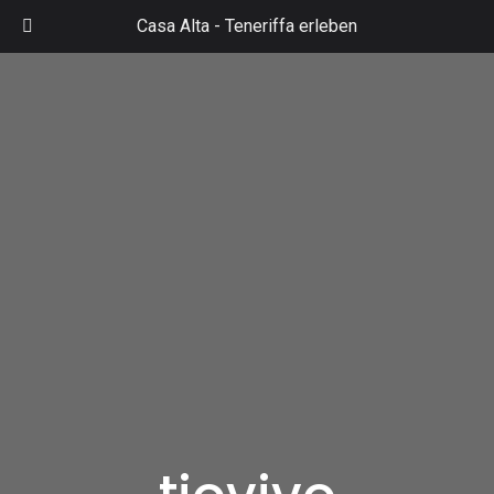
Zum
Casa Alta -
Teneriffa erleben
Inhalt
Mai
springen
Men