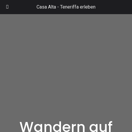
Zum
Casa Alta -
Teneriffa erleben
Inhalt
Mai
springen
Men
Wandern auf