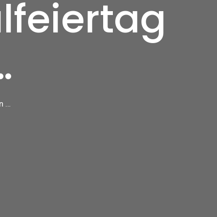
lfeiertag
…
n …