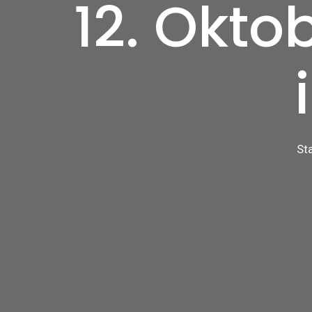
12. Okto
St