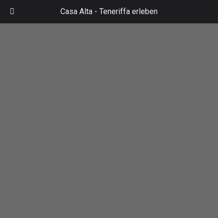
Zum
Casa Alta -
Teneriffa erleben
Inhalt
Mai
springen
Men