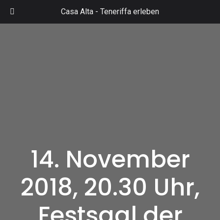
Zum
Casa Alta -
Teneriffa erleben
Inhalt
Mai
springen
Men
14. November
2018, 20.30 Uhr,
Festsaal der