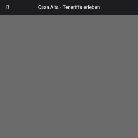
Zum
Casa Alta -
Teneriffa erleben
Inhalt
Mai
springen
Men