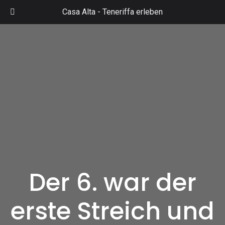
Zum
Casa Alta -
Teneriffa erleben
Inhalt
Mai
springen
Men
Der 6. war der
erste Streich und