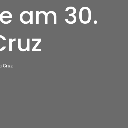
te am 30.
Cruz
a Cruz