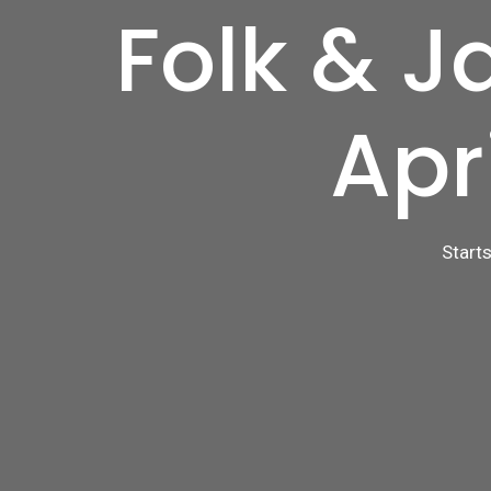
Folk & J
Apr
Starts