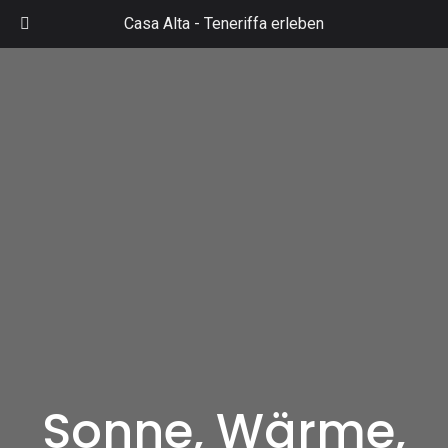
Zum
Casa Alta -
Teneriffa erleben
Inhalt
Mai
springen
Men
Sonne, Wärme,