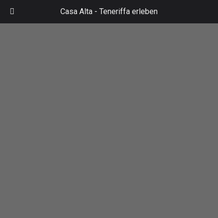
Zum
Casa Alta -
Teneriffa erleben
Inhalt
Mai
springen
Men