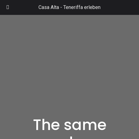
Zum
Casa Alta -
Teneriffa erleben
Inhalt
Mai
springen
Men
The same