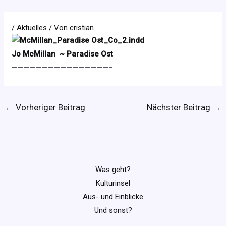
/
Aktuelles
/ Von
cristian
Jo McMillan ~ Paradise Ost
————————————————–
←
Vorheriger Beitrag
Nächster Beitrag
→
Was geht?
Kulturinsel
Aus- und Einblicke
Und sonst?