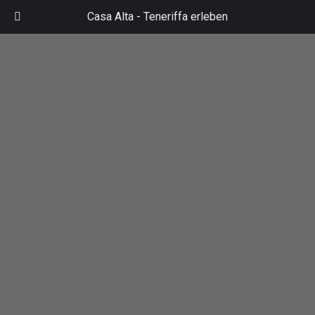
Zum
Casa Alta -
Teneriffa erleben
Inhalt
Mai
springen
Men