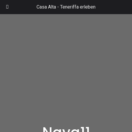
Zum
Casa Alta -
Teneriffa erleben
Inhalt
Mai
springen
Men