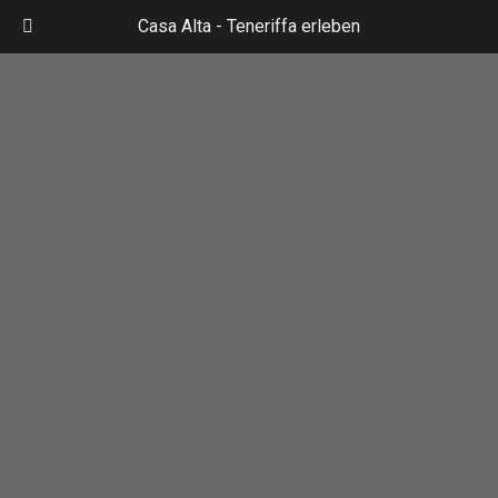
Zum
Casa Alta -
Teneriffa erleben
Inhalt
Mai
springen
Men