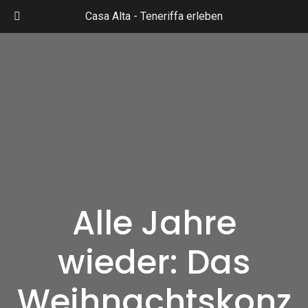
Zum
Casa Alta -
Teneriffa erleben
Inhalt
Mai
springen
Men
Alle Jahre
wieder: Das
Weihnachtskonz