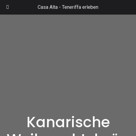
Zum
Casa Alta -
Teneriffa erleben
Inhalt
Mai
springen
Men
Kanarische