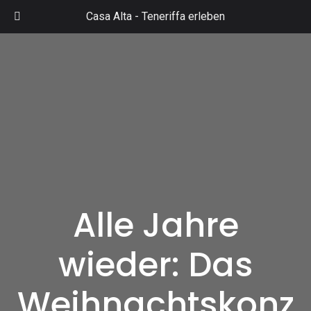
Zum
Casa Alta -
Teneriffa erleben
Inhalt
Mai
springen
Men
Alle Jahre
wieder: Das
Weihnachtskonz