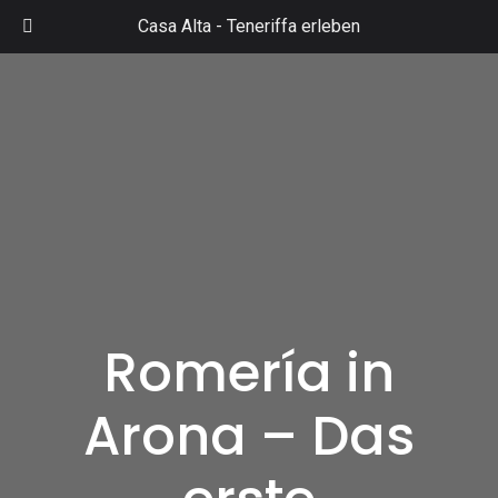
Zum
Casa Alta -
Teneriffa erleben
Inhalt
Mai
springen
Men
Romería in
Arona – Das